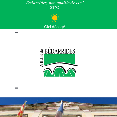
Bédarrides, une qualité de vie !
Passer
31°C
au
contenu
Ciel dégagé
Toggle
Navigation
ACCUEIL
LA VILLE
CADRE DE VIE
Toggle
Navigation
JEUNESSE
LOISIRS