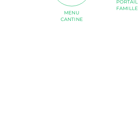
PORTAIL
FAMILLE
MENU
CANTINE
ACTUALITÉS