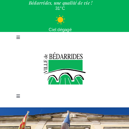
Bédarrides, une qualité de vie !
Passer
31°C
au
contenu
Ciel dégagé
Toggle
Navigation
ACCUEIL
LA VILLE
CADRE DE VIE
Toggle
Navigation
JEUNESSE
LOISIRS