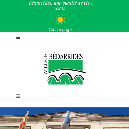
Bédarrides, une qualité de vie !
Passer
26°C
au
contenu
Ciel dégagé
Toggle
Navigation
ACCUEIL
LA VILLE
CADRE DE VIE
Toggle
Navigation
JEUNESSE
LOISIRS