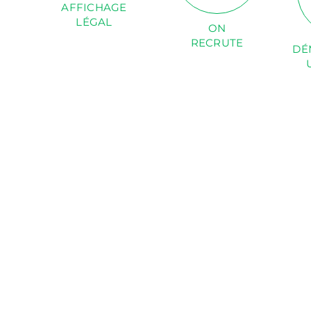
AFFICHAGE
LÉGAL
ON
RECRUTE
DÉ