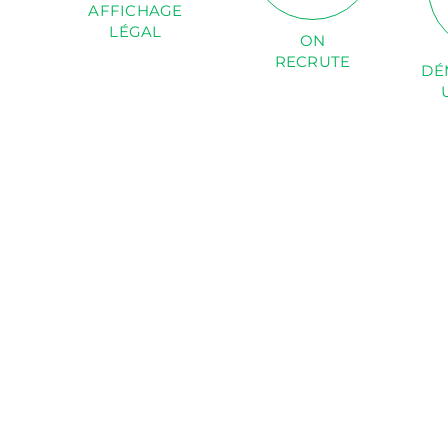
AFFICHAGE
LÉGAL
ON
RECRUTE
DÉ